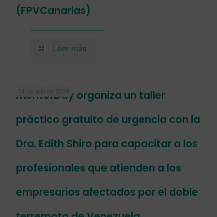
(FPVCanarias)
Leer más
14 de julio de 2026
mentorDay organiza un taller
práctico gratuito de urgencia con la
Dra. Edith Shiro para capacitar a los
profesionales que atienden a los
empresarios afectados por el doble
terremoto de Venezuela