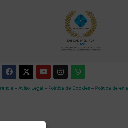
rencia
–
Aviso Legal
–
Política de Cookies
–
Política de enl