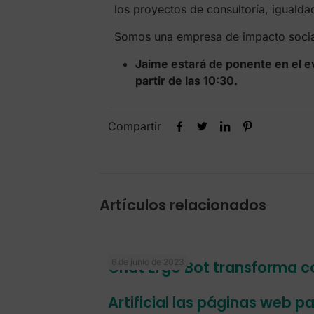
los proyectos de consultoría, igualda
Somos una empresa de impacto social 
Jaime estará de ponente en el 
partir de las 10:30.
Compartir
Artículos relacionados
6 de junio de 2023
Chat Ergo Bot transforma co
Artificial las páginas web p