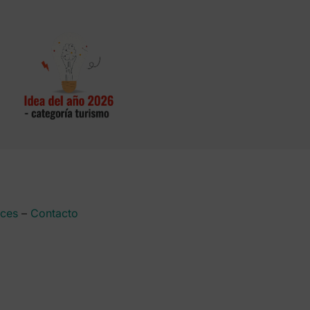
aces
–
Contacto