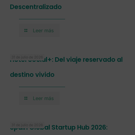
Descentralizado
Leer más
31 de julio de 2026
Hotel Social+: Del viaje reservado al
destino vivido
Leer más
31 de julio de 2026
Spain Global Startup Hub 2026: