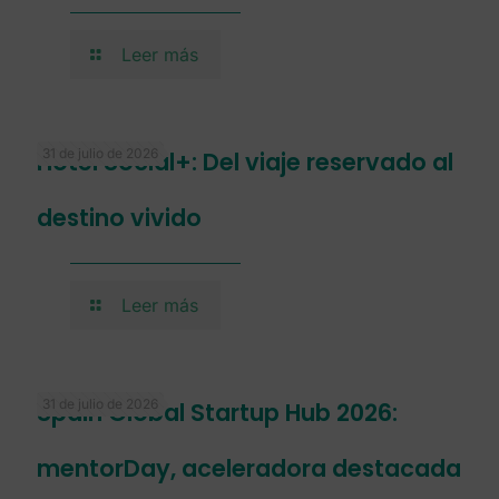
Leer más
31 de julio de 2026
Hotel Social+: Del viaje reservado al
destino vivido
Leer más
31 de julio de 2026
Spain Global Startup Hub 2026:
mentorDay, aceleradora destacada