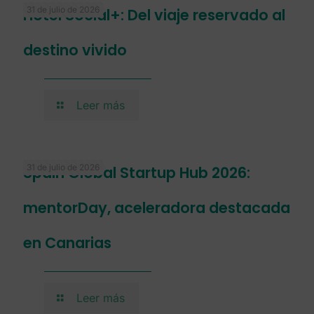
31 de julio de 2026
Hotel Social+: Del viaje reservado al
destino vivido
Leer más
31 de julio de 2026
Spain Global Startup Hub 2026:
mentorDay, aceleradora destacada
en Canarias
Leer más