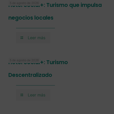
5 de agosto de 2026
Hotel Social+: Turismo que impulsa
negocios locales
Leer más
5 de agosto de 2026
Hotel Social+: Turismo
Descentralizado
Leer más