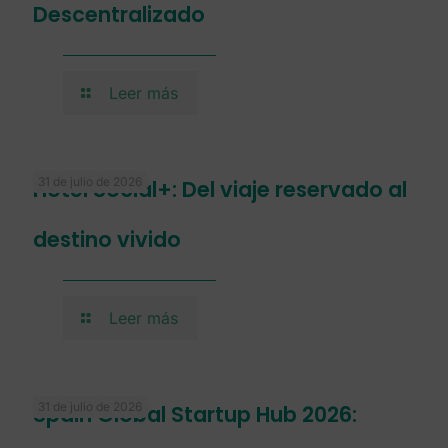
Descentralizado
Leer más
31 de julio de 2026
Hotel Social+: Del viaje reservado al
destino vivido
Leer más
31 de julio de 2026
Spain Global Startup Hub 2026: