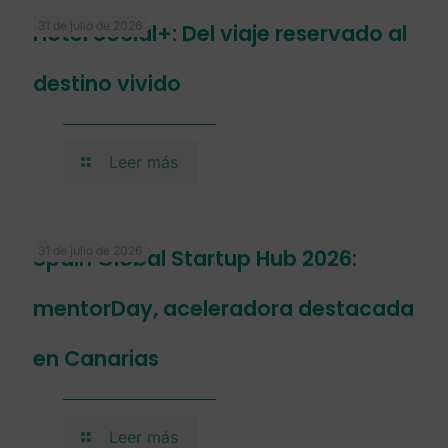
31 de julio de 2026
Hotel Social+: Del viaje reservado al
destino vivido
Leer más
31 de julio de 2026
Spain Global Startup Hub 2026:
mentorDay, aceleradora destacada
en Canarias
Leer más