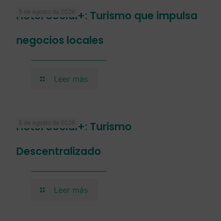
5 de agosto de 2026
Hotel Social+: Turismo que impulsa
negocios locales
Leer más
5 de agosto de 2026
Hotel Social+: Turismo
Descentralizado
Leer más