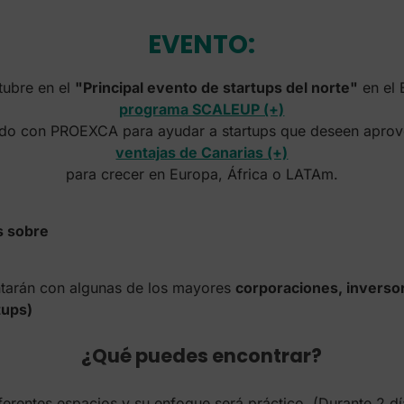
EVENTO:
tubre en el
"Principal evento de startups del norte"
en el 
programa SCALEUP (+)
do con PROEXCA para ayudar a startups que deseen aprov
ventajas de Canarias (+)
para crecer en Europa, África o LATAm.
s sobre
ntarán con algunas de los mayores
corporaciones, inversor
tups)
¿Qué puedes encontrar?
erentes espacios y su enfoque será práctico. (Durante 2 dí