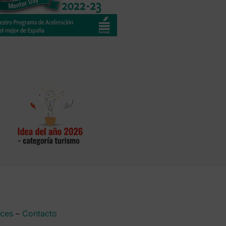
aces
–
Contacto