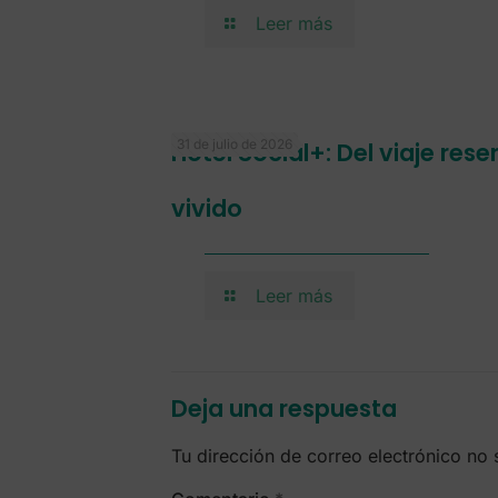
Leer más
31 de julio de 2026
Hotel Social+: Del viaje res
vivido
Leer más
Deja una respuesta
Tu dirección de correo electrónico no 