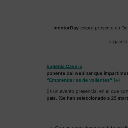
mentorDay
estará presente en Oc
organiza
Eugenia Cavero
ponente del webinar que impartimo
"Emprender es de valientes" (+)
Es un evento presencial en el que co
país. (Se han seleccionado a 25 star
Con un ecosistema dividido en dif