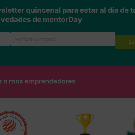
letter quincenal para estar al día de t
vedades de mentorDay
ar a más emprendedores