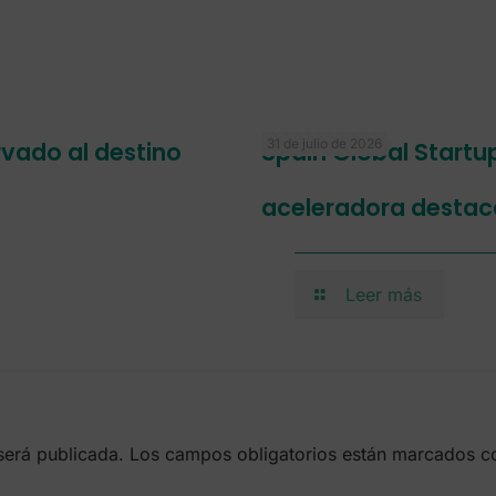
31 de julio de 2026
ervado al destino
Spain Global Startu
aceleradora destac
Leer más
será publicada.
Los campos obligatorios están marcados 