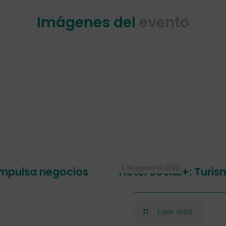
Imágenes del
evento
5 de agosto de 2026
 impulsa negocios
Hotel Social+: Turi
Leer más