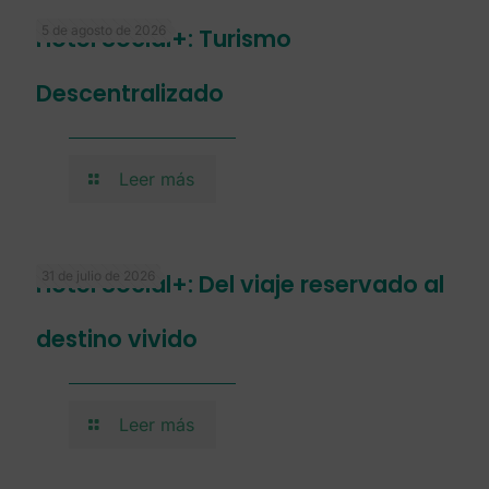
5 de agosto de 2026
Hotel Social+: Turismo
Descentralizado
Leer más
31 de julio de 2026
Hotel Social+: Del viaje reservado al
destino vivido
Leer más