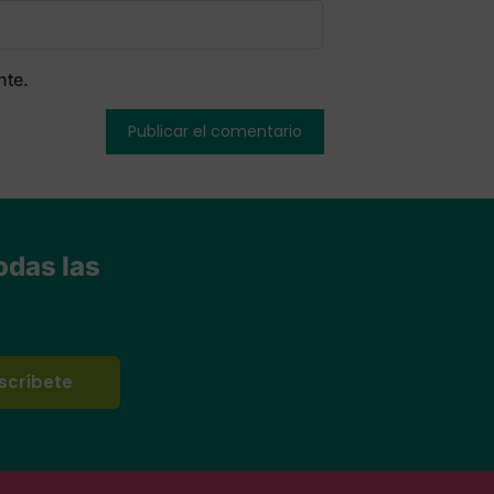
nte.
odas las