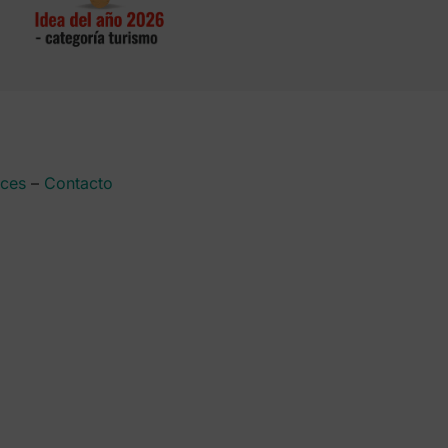
aces
–
Contacto