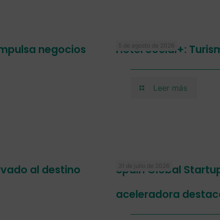
5 de agosto de 2026
 impulsa negocios
Hotel Social+: Turi
Leer más
31 de julio de 2026
ervado al destino
Spain Global Startu
aceleradora destac