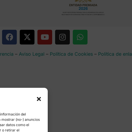
rencia
–
Aviso Legal
–
Política de Cookies
–
Política de enl
 información del
a mostrar (no-) anuncios
esar datos como el
o retirar el