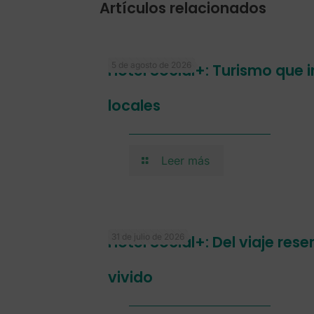
Artículos relacionados
5 de agosto de 2026
Hotel Social+: Turismo que
locales
Leer más
31 de julio de 2026
Hotel Social+: Del viaje res
vivido