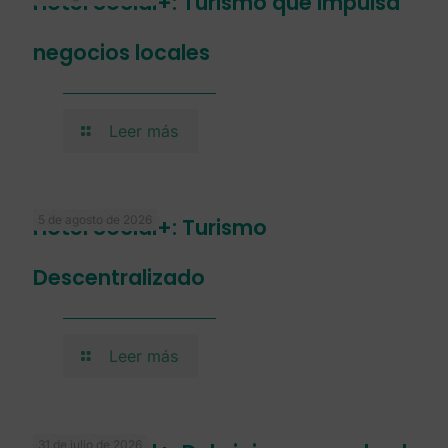
Hotel Social+: Turismo que impulsa
negocios locales
Leer más
5 de agosto de 2026
Hotel Social+: Turismo
Descentralizado
Leer más
31 de julio de 2026