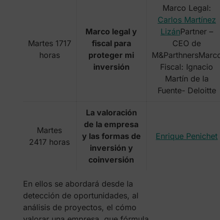
Marco Legal:
Carlos Martínez
Marco legal y
Lizán
Partner –
Martes 1717
fiscal para
CEO de
horas
proteger mi
M&ParthnersMarc
inversión
Fiscal: Ignacio
Martín de la
Fuente- Deloitte
La valoración
de la empresa
Martes
y las formas de
Enrique Penichet
2417 horas
inversión y
coinversión
En ellos se abordará desde la
detección de oportunidades, al
análisis de proyectos, el cómo
valorar una empresa, que fórmula