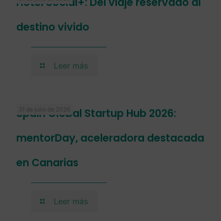
Hotel Social+: Del viaje reservado al
destino vivido
Leer más
31 de julio de 2026
Spain Global Startup Hub 2026:
mentorDay, aceleradora destacada
en Canarias
Leer más