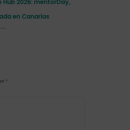
p Hub 2026: mentorDay,
ada en Canarias
con
*