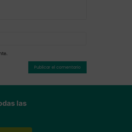
nte.
odas las