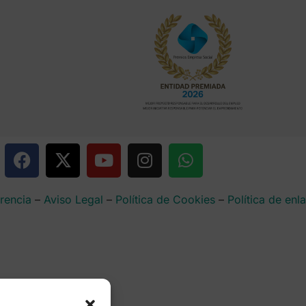
rencia
–
Aviso Legal
–
Política de Cookies
–
Política de enl