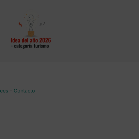
aces
–
Contacto