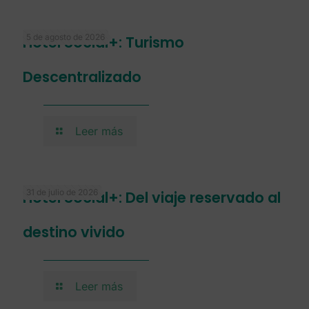
5 de agosto de 2026
Hotel Social+: Turismo
Descentralizado
Leer más
31 de julio de 2026
Hotel Social+: Del viaje reservado al
destino vivido
Leer más