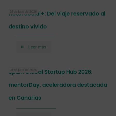
31 de julio de 2026
Hotel Social+: Del viaje reservado al
destino vivido
Leer más
31 de julio de 2026
Spain Global Startup Hub 2026:
mentorDay, aceleradora destacada
en Canarias