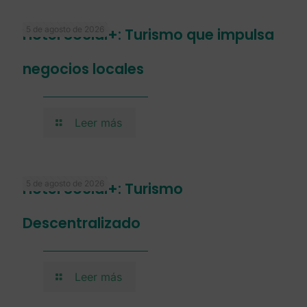
5 de agosto de 2026
Hotel Social+: Turismo que impulsa
negocios locales
Leer más
5 de agosto de 2026
Hotel Social+: Turismo
Descentralizado
Leer más