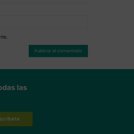
nte.
odas las