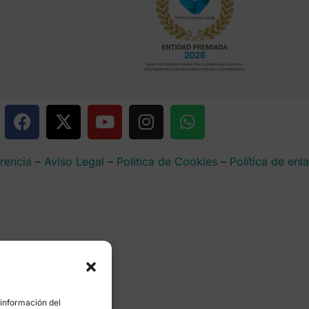
rencia
–
Aviso Legal
–
Política de Cookies
–
Política de enl
 información del