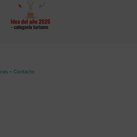
aces
–
Contacto