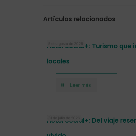
Artículos relacionados
5 de agosto de 2026
Hotel Social+: Turismo que
locales
Leer más
31 de julio de 2026
Hotel Social+: Del viaje res
vivido