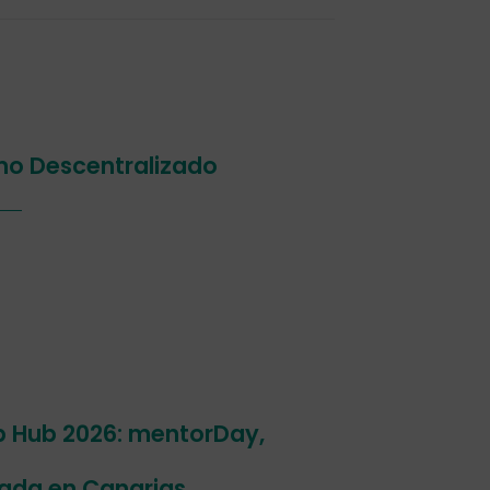
smo Descentralizado
p Hub 2026: mentorDay,
ada en Canarias