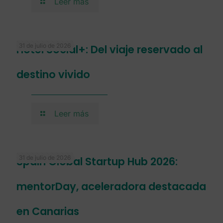
Leer más
31 de julio de 2026
Hotel Social+: Del viaje reservado al
destino vivido
Leer más
31 de julio de 2026
Spain Global Startup Hub 2026:
mentorDay, aceleradora destacada
en Canarias