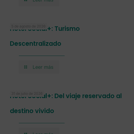
5 de agosto de 2026
Hotel Social+: Turismo
Descentralizado
Leer más
31 de julio de 2026
Hotel Social+: Del viaje reservado al
destino vivido