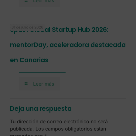
Leer más
31 de julio de 2026
Spain Global Startup Hub 2026:
mentorDay, aceleradora destacada
en Canarias
Leer más
Deja una respuesta
Tu dirección de correo electrónico no será
publicada.
Los campos obligatorios están