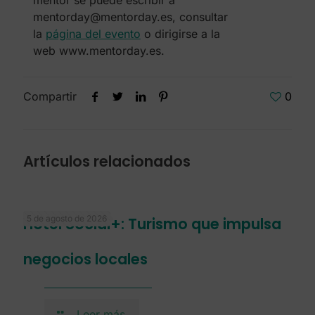
mentor se puede escribir a
mentorday@mentorday.es, consultar
la
página del evento
o dirigirse a la
web
www.mentorday.es
.
Compartir
0
Artículos relacionados
5 de agosto de 2026
Hotel Social+: Turismo que impulsa
negocios locales
Leer más