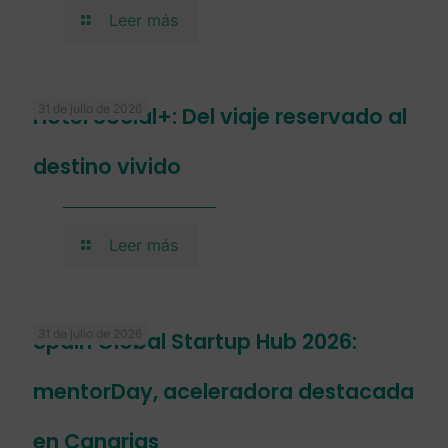
Leer más
31 de julio de 2026
Hotel Social+: Del viaje reservado al
destino vivido
Leer más
31 de julio de 2026
Spain Global Startup Hub 2026:
mentorDay, aceleradora destacada
en Canarias