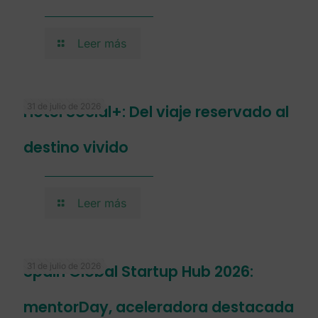
Leer más
31 de julio de 2026
Hotel Social+: Del viaje reservado al
destino vivido
Leer más
31 de julio de 2026
Spain Global Startup Hub 2026:
mentorDay, aceleradora destacada