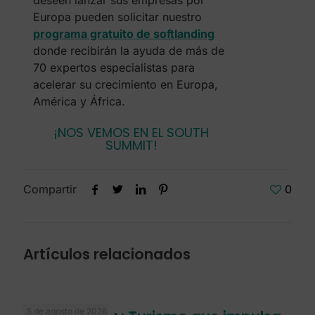
deseen lanzar sus empresas por
Europa pueden solicitar nuestro
programa gratuito de softlanding
donde recibirán la ayuda de más de
70 expertos especialistas para
acelerar su crecimiento en Europa,
América y África.
¡NOS VEMOS EN EL SOUTH
SUMMIT!
Compartir
0
Artículos relacionados
5 de agosto de 2026