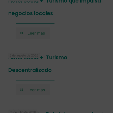
Hotel Social+: Turismo que impulsa
negocios locales
Leer más
5 de agosto de 2026
Hotel Social+: Turismo
Descentralizado
Leer más
31 de julio de 2026