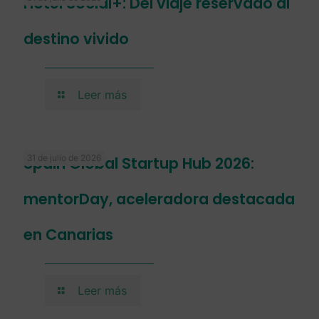
Hotel Social+: Del viaje reservado al
destino vivido
Leer más
31 de julio de 2026
Spain Global Startup Hub 2026:
mentorDay, aceleradora destacada
en Canarias
Leer más