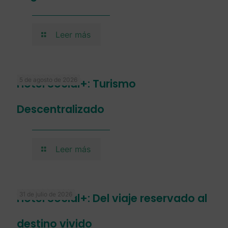
Leer más
5 de agosto de 2026
Hotel Social+: Turismo
Descentralizado
Leer más
31 de julio de 2026
Hotel Social+: Del viaje reservado al
destino vivido