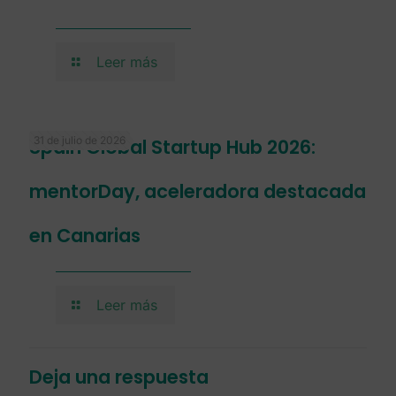
Leer más
31 de julio de 2026
Spain Global Startup Hub 2026:
mentorDay, aceleradora destacada
en Canarias
Leer más
Deja una respuesta