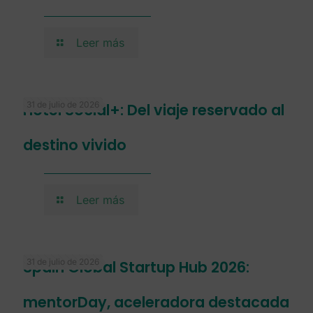
Leer más
31 de julio de 2026
Hotel Social+: Del viaje reservado al
destino vivido
Leer más
31 de julio de 2026
Spain Global Startup Hub 2026:
mentorDay, aceleradora destacada