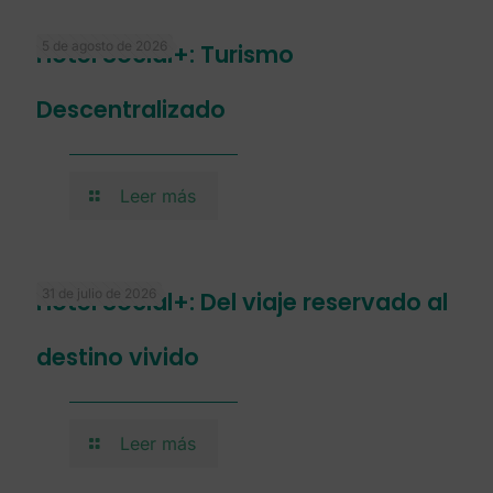
5 de agosto de 2026
Hotel Social+: Turismo
Descentralizado
Leer más
31 de julio de 2026
Hotel Social+: Del viaje reservado al
destino vivido
Leer más