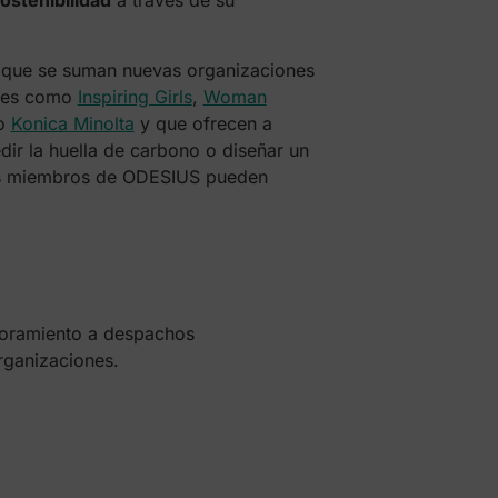
ostenibilidad
a través de su
a que se suman nuevas organizaciones
ones como
Inspiring Girls
,
Woman
o
Konica Minolta
y que ofrecen a
ir la huella de carbono o diseñar un
 los miembros de ODESIUS pueden
soramiento a despachos
rganizaciones.