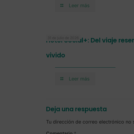
Leer más
31 de julio de 2026
Hotel Social+: Del viaje res
vivido
Leer más
Deja una respuesta
Tu dirección de correo electrónico no 
Comentario
*