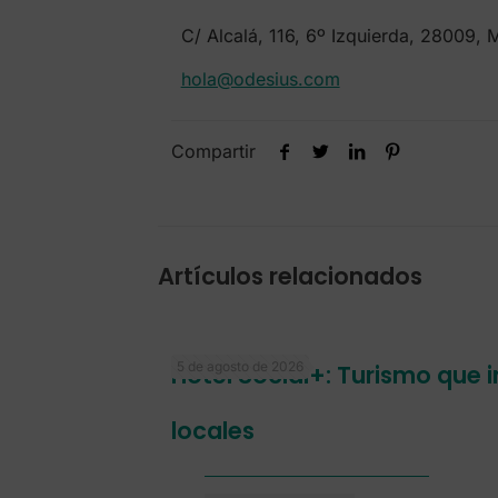
C/ Alcalá, 116, 6º Izquierda, 28009, 
hola@odesius.com
Compartir
Artículos relacionados
5 de agosto de 2026
Hotel Social+: Turismo que
locales