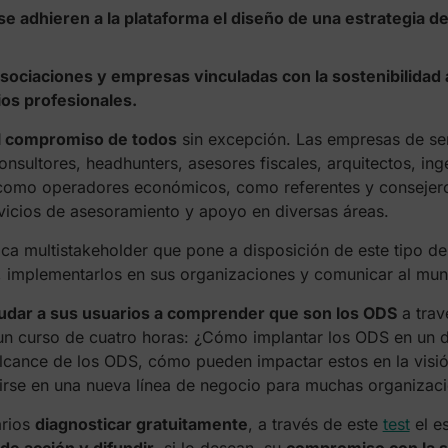
 adhieren a la plataforma el diseño de una estrategia de s
ociaciones y empresas vinculadas con la sostenibilidad 
ios profesionales.
l compromiso de todos
sin excepción. Las empresas de ser
sultores, headhunters, asesores fiscales, arquitectos, ing
o como operadores económicos, como referentes y consejer
rvicios de asesoramiento y apoyo en diversas áreas.
a multistakeholder que pone a disposición de este tipo de
 implementarlos en sus organizaciones y comunicar al mu
udar a sus usuarios a comprender que son los ODS
a trav
un curso de cuatro horas: ¿Cómo implantar los ODS en un 
lcance de los ODS, cómo pueden impactar estos en la visión
tirse en una nueva línea de negocio para muchas organiza
arios
diagnosticar gratuitamente
, a través de este
test
el e