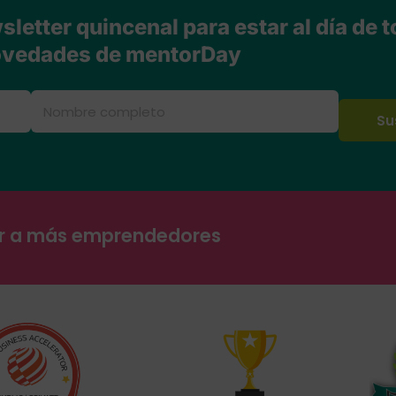
letter quincenal para estar al día de t
vedades de mentorDay
ar a más emprendedores