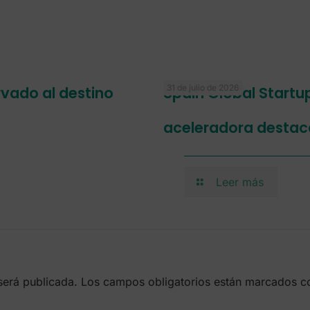
31 de julio de 2026
ervado al destino
Spain Global Startu
aceleradora destac
Leer más
será publicada.
Los campos obligatorios están marcados 