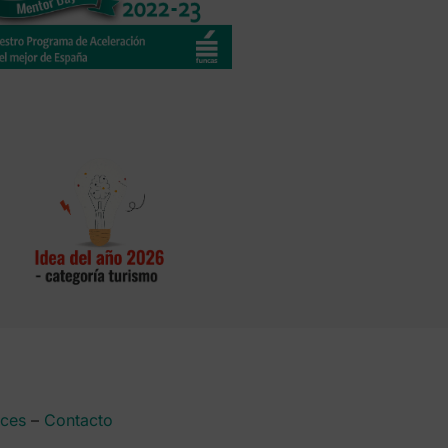
aces
–
Contacto