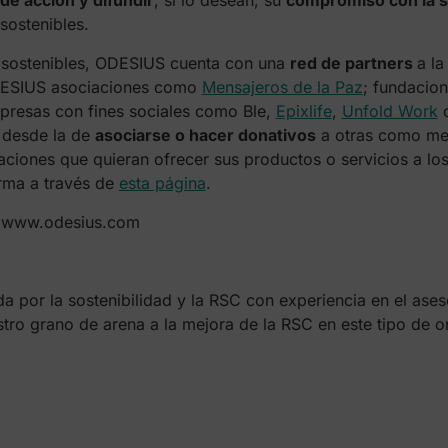
de acción y difundir
, si lo desean, su
compromiso con la s
sostenibles.
s sostenibles, ODESIUS cuenta con una
red de partners
a l
DESIUS asociaciones como
Mensajeros de la Paz
; fundaci
presas con fines sociales como Ble,
Epixlife
,
Unfold Work
 desde la de
asociarse o hacer donativos
a otras como med
izaciones que quieran ofrecer sus productos o servicios a
orma a través de
esta página
.
: www.odesius.com
 por la sostenibilidad y la RSC con experiencia en el ase
tro grano de arena a la mejora de la RSC en este tipo de o