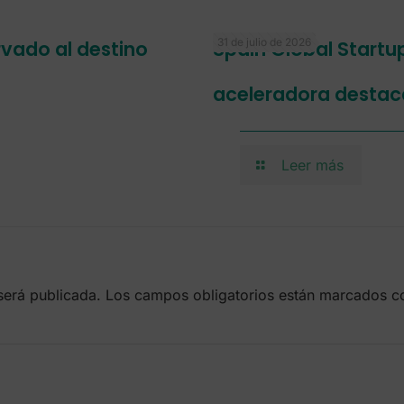
31 de julio de 2026
ervado al destino
Spain Global Startu
aceleradora destac
Leer más
será publicada.
Los campos obligatorios están marcados 