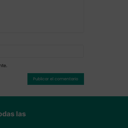
nte.
odas las