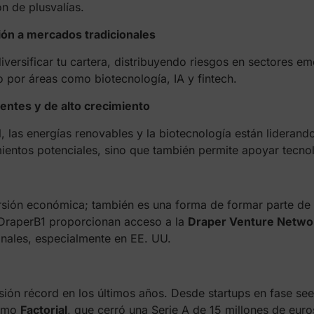
ón de plusvalías.
ión a mercados tradicionales
 diversificar tu cartera, distribuyendo riesgos en sectores e
 por áreas como biotecnología, IA y fintech.
entes y de alto crecimiento
al, las energías renovables y la biotecnología están liderando
ientos potenciales, sino que también permite apoyar tecno
nversión económica; también es una forma de formar parte 
DraperB1 proporcionan acceso a la
Draper Venture Netwo
onales, especialmente en EE. UU.
sión récord en los últimos años. Desde startups en fase s
como
Factorial
, que cerró una Serie A de 15 millones de euro