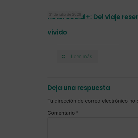
31 de julio de 2026
Hotel Social+: Del viaje res
vivido
Leer más
Deja una respuesta
Tu dirección de correo electrónico no 
Comentario
*