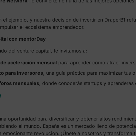
ure Network
, lo convierten en una de las mejores opciones 
el ejemplo, y nuestra decisión de invertir en DraperB1 refu
 impulsar el ecosistema emprendedor.
pital con mentorDay
do del venture capital, te invitamos a:
 de aceleración mensual
para aprender cómo atraer inverso
to para inversores
, una guía práctica para maximizar tus o
foros mensuales
, donde conocerás startups y aprenderás d
o
s una oportunidad para diversificar y obtener altos rendimie
mbiando el mundo. España es un mercado lleno de potencia
a emocionante revolución. ¡Únete a nosotros y transforma t