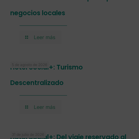
negocios locales
Leer más
5 de agosto de 2026
Hotel Social+: Turismo
Descentralizado
Leer más
31 de julio de 2026
Hotel Social+: Del viaje reservado al