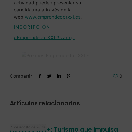
actividad pueden presentar su
candidatura a través de la
web
www.emprendedorxxi.es
.
INSCRIPCIÓN
#EmprendedorXXI
#startup
Compartir
0
Artículos relacionados
5 de agosto de 2026
Hotel Social+: Turismo que impulsa