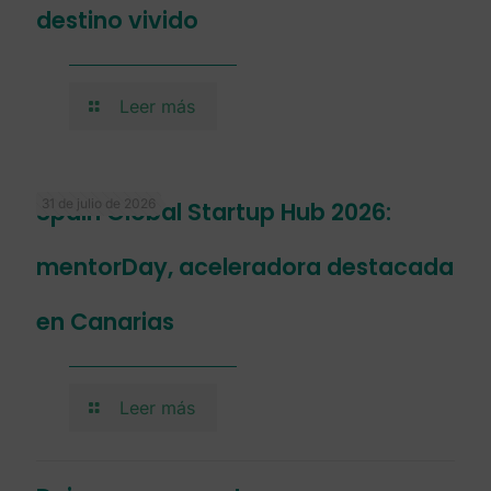
destino vivido
Leer más
31 de julio de 2026
Spain Global Startup Hub 2026:
mentorDay, aceleradora destacada
en Canarias
Leer más