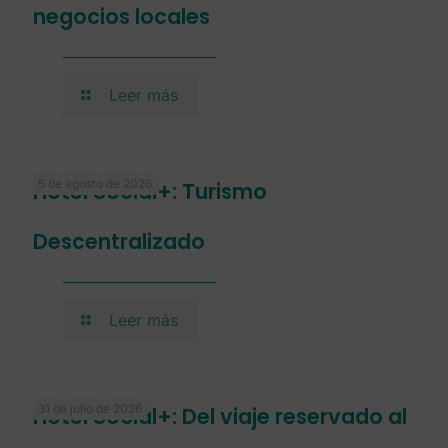
negocios locales
Leer más
5 de agosto de 2026
Hotel Social+: Turismo
Descentralizado
Leer más
31 de julio de 2026
Hotel Social+: Del viaje reservado al