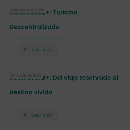
5 de agosto de 2026
Hotel Social+: Turismo
Descentralizado
Leer más
31 de julio de 2026
Hotel Social+: Del viaje reservado al
destino vivido
Leer más