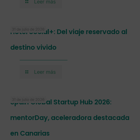
Leer más
31 de julio de 2026
Hotel Social+: Del viaje reservado al
destino vivido
Leer más
31 de julio de 2026
Spain Global Startup Hub 2026:
mentorDay, aceleradora destacada
en Canarias