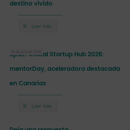
destino vivido
Leer más
31 de julio de 2026
Spain Global Startup Hub 2026:
mentorDay, aceleradora destacada
en Canarias
Leer más
Deja una respuesta