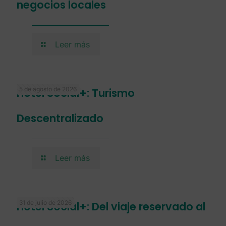
negocios locales
Leer más
5 de agosto de 2026
Hotel Social+: Turismo
Descentralizado
Leer más
31 de julio de 2026
Hotel Social+: Del viaje reservado al