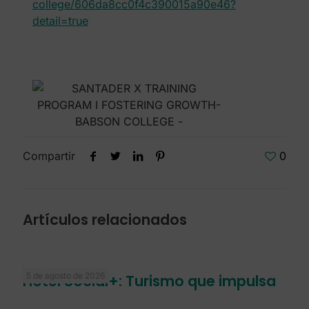
college/606da8cc0f4c390015a90e46?
detail=true
Compartir
0
Artículos relacionados
5 de agosto de 2026
Hotel Social+: Turismo que impulsa