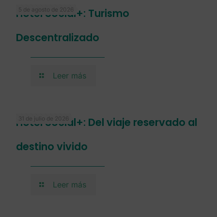
5 de agosto de 2026
Hotel Social+: Turismo
Descentralizado
Leer más
31 de julio de 2026
Hotel Social+: Del viaje reservado al
destino vivido
Leer más