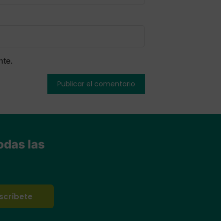
nte.
odas las