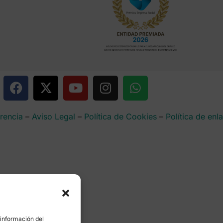
rencia
–
Aviso Legal
–
Política de Cookies
–
Política de enl
 información del