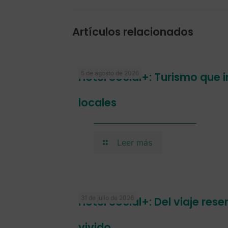
Artículos relacionados
5 de agosto de 2026
Hotel Social+: Turismo que
locales
Leer más
31 de julio de 2026
Hotel Social+: Del viaje res
vivido