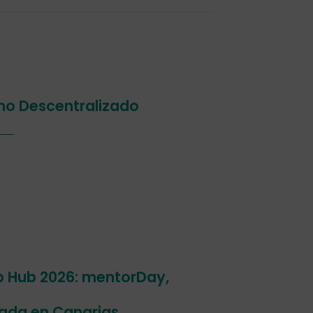
smo Descentralizado
p Hub 2026: mentorDay,
ada en Canarias