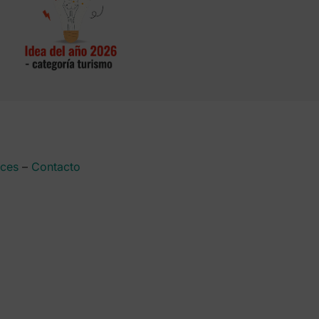
aces
–
Contacto