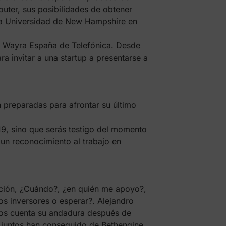
outer, sus posibilidades de obtener
la Universidad de New Hampshire en
n Wayra España de Telefónica. Desde
a invitar a una startup a presentarse a
 preparadas para afrontar su último
19, sino que serás testigo del momento
un reconocimiento al trabajo en
zación, ¿Cuándo?, ¿en quién me apoyo?,
os inversores o esperar?. Alejandro
nos cuenta su andadura después de
 juntos han conseguido de Bethengine