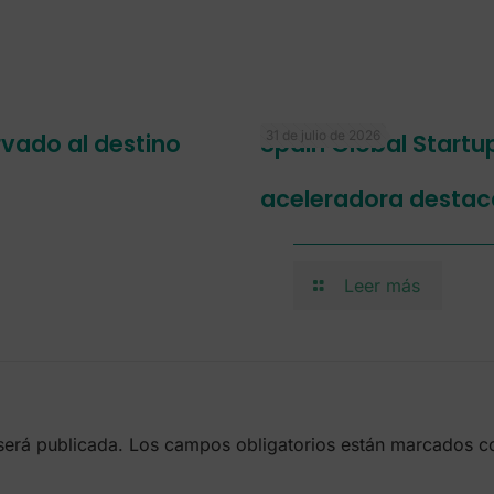
31 de julio de 2026
ervado al destino
Spain Global Startu
aceleradora destac
Leer más
será publicada.
Los campos obligatorios están marcados 