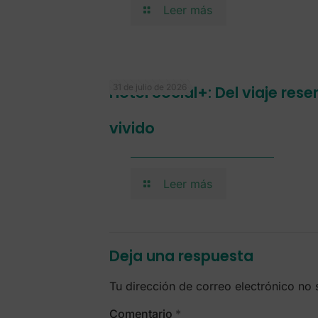
Leer más
31 de julio de 2026
Hotel Social+: Del viaje res
vivido
Leer más
Deja una respuesta
Tu dirección de correo electrónico no 
Comentario
*