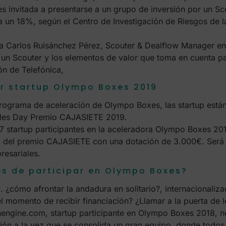
es invitada a presentarse a un grupo de inversión por un Sc
un 18%, según el Centro de Investigación de Riesgos de 
 a Carlos Ruisánchez Pérez, Scouter & Dealflow Manager e
 un Scouter y los elementos de valor que toma en cuenta par
ón de Telefónica,
or startup Olympo Boxes 2019
rograma de aceleración de Olympo Boxes, las startup están
Sales Day Premio CAJASIETE 2019.
 7 startup participantes en la aceleradora Olympo Boxes 20
a del premio CAJASIETE con una dotación de 3.000€. Será 
resariales.
s de participar en Olympo Boxes?
 ¿cómo afrontar la andadura en solitario?, internacionali
 momento de recibir financiación? ¿Llamar a la puerta de l
hengine.com, startup participante en Olympo Boxes 2018, 
ión a la vez que se consolida un gran equipo, donde todos