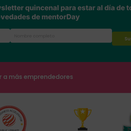
letter quincenal para estar al día de t
vedades de mentorDay
ar a más emprendedores