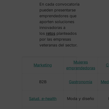
En cada convocatoria
pueden presentarse
emprendedores que
aporten soluciones
innovadoras a
los
retos
planteados
por las empresas
veteranas del sector.
Mujeres
Marketing
C
emprendedoras
B2B
Gastronomía
Med
Salud, e-health
Moda y diseño