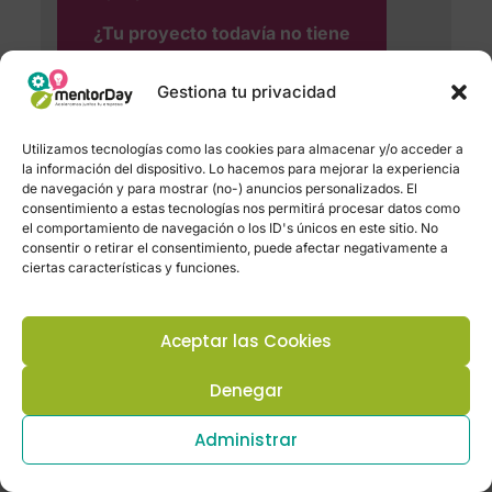
¿Tu proyecto todavía no tiene
ventas? ¿Estás en fases iniciales
de acuerdo al MIT? Empieza aquí
Gestiona tu privacidad
Programa de PRE-aceleración
Utilizamos tecnologías como las cookies para almacenar y/o acceder a
la información del dispositivo. Lo hacemos para mejorar la experiencia
de navegación y para mostrar (no-) anuncios personalizados. El
consentimiento a estas tecnologías nos permitirá procesar datos como
el comportamiento de navegación o los ID's únicos en este sitio. No
consentir o retirar el consentimiento, puede afectar negativamente a
ciertas características y funciones.
DIFUSIÓN
Aceptar las Cookies
Consulta aquí el alcance y la
Denegar
difusión que tiene el evento, el
seguimiento en redes sociales y a
Administrar
través de diferentes medios en
Internet