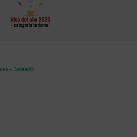
aces
–
Contacto