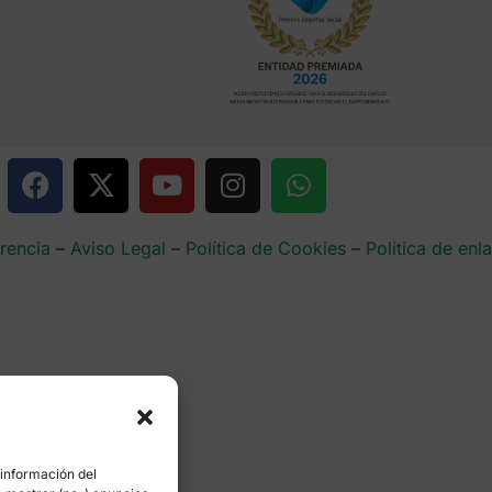
rencia
–
Aviso Legal
–
Política de Cookies
–
Política de enl
 información del