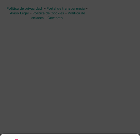
Política de privacidad
–
Portal de transparencia
–
Aviso Legal
–
Política de Cookies
–
Política de
enlaces
–
Contacto