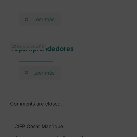
Leer más
20 de julio de 2018
TopEmprendedores
Leer más
Comments are closed.
CIFP César Manrique