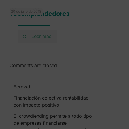
20 de julio de 2018
TopEmprendedores
Leer más
Comments are closed.
Ecrowd
Financiación colectiva rentabilidad
con impacto positivo
El crowdlending permite a todo tipo
de empresas financiarse