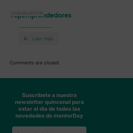
20 de julio de 2018
TopEmprendedores
Leer más
Comments are closed.
Suscríbete a nuestra
newsletter quincenal para
estar al día de todas las
novedades de mentorDay