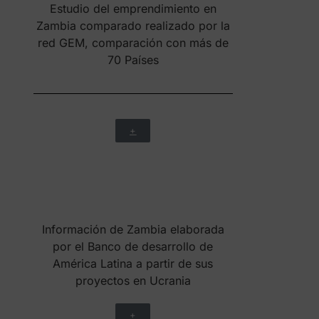
empresa. InscrÍbete en el
programa que más te
pueda ayudar:
Acelera tu empresa en
zambia.
Internacionaliza tu
empresa.
Programa Scale Up, crece
desde zambia a EUROPA.
Mentor acreditado para
acompañar a empresas
en zambia.
Agente del ecosistema
que desee aumenta el
impacto en el
emprendimiento de su
región y acceder a