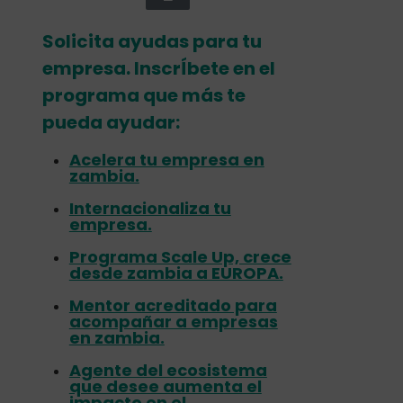
ayudas europeas
.
✍
¡INSCRÍBETE AQuí!
Compartir
0
Artículos relacionados
3 de agosto de 2023