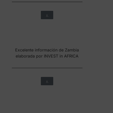
red GEM, comparación con más de
70 Países
+
Información de Zambia elaborada
por el Banco de desarrollo de
América Latina a partir de sus
proyectos en Ucrania
+
Solicita ayudas para tu