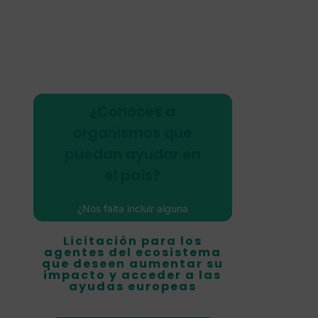
Haz clic aquí
¿Conoces a
cuestionario.
organismos que
puedes añadir en este
puedan ayudar en
otros emprendedores. Los
mapa para que sirva de guía a
el país?
Ayúdanos a completar este
¿Nos falta incluir alguna
del ecosistema
aceleradora, incubadora,
Añade los agentes
Licitación para los
inversor, fondo, microcréditos,
agentes del ecosistema
ONG, asociación?
que deseen aumentar su
impacto y acceder a las
ayudas europeas