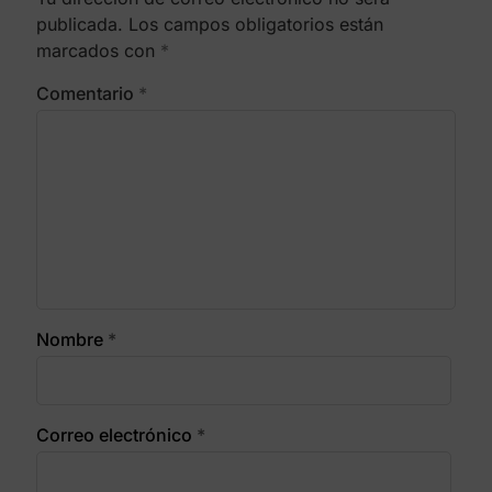
Guarda mi nombre, correo electrónico y web
en este navegador para la próxima vez que
comente.
Suscríbete a nuestra
newsletter quincenal para
estar al día de todas las
novedades de mentorDay