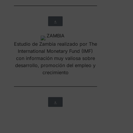
Excelente estudio de Zambia
realizado por International Trade
Administration U.S. Department of
Commerce para a ayudar las
empresas que desean
internacionalizarse
+
Estudio del ecosistema de startups
de Zambia elaborado por
StartupBlink