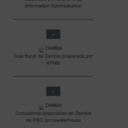
Consultores disponibles en Zambia
de PWC pricewaterhouse
+
Estudio de Zambia realizado por The
International Monetary Fund (IMF)
con información muy valiosa sobre
desarrollo, promoción del empleo y
crecimiento
+