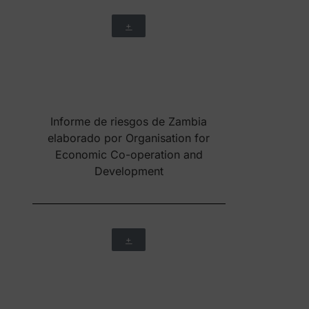
+
Ficha preparada por el Ministerio de
Asuntos Exteriores de España, con
amplia información sobre Zambia su
economía, comercio exterior, y un
extenso apartado sobre las
relaciones con España
+