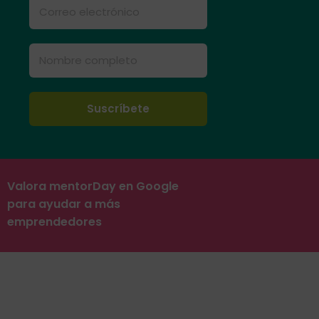
mentorDay es una asociación sin ánimo de
lucro,
privada e independiente, formada por
empresarios voluntarios y organismos públicos
colaboradores que ayudamos gratuitamente a
todos los emprendedores para que lancen con
éxito sus proyectos empresariales y creen
empleo de calidad.