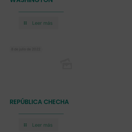
8 de julio de 2022
QATAR
Leer más
Deja una respuesta
Tu dirección de correo electrónico no será
publicada.
Los campos obligatorios están
marcados con
*