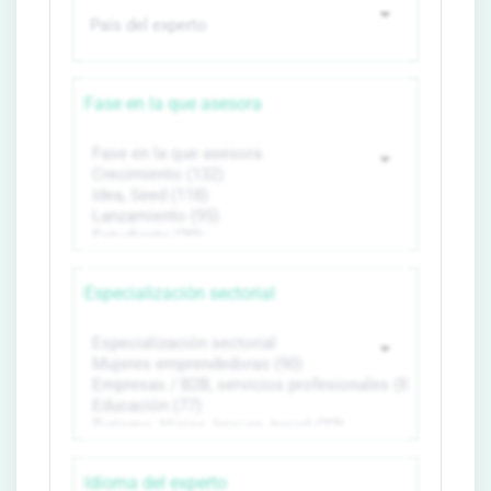
Fase en la que asesora
Especialización sectorial
Idioma del experto