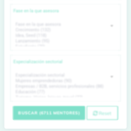
Fase en la que asesora
Especialización sectorial
BUSCAR (6711 MENTORES)
Reset