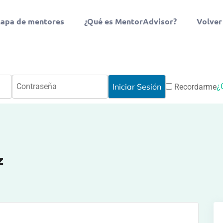
apa de mentores
¿Qué es MentorAdvisor?
Volver
¿
Recordarme
z