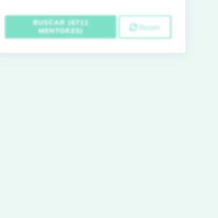
BUSCAR (6711
Reset
MENTORES)