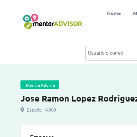
Home
M
MentorAdvisor
Jose Ramon Lopez Rodrigue
España
,
14900