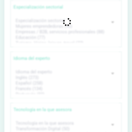
Especialización sectorial
Idioma del experto
Tecnología en la que asesora