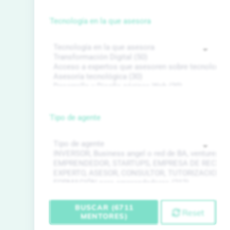
Tecnología en la que asesora
Tipo de agente
BUSCAR (6711
Reset
MENTORES)