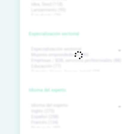
Especialización sectorial
Idioma del experto