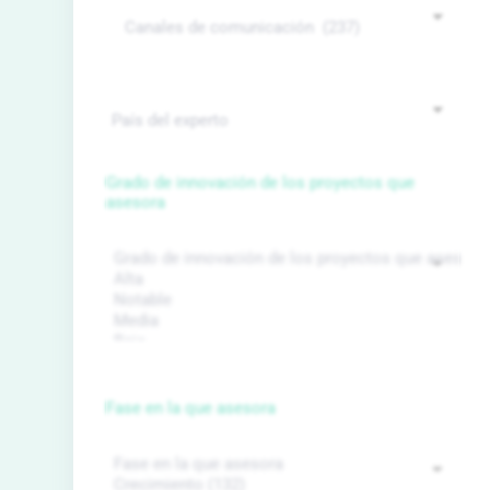
Grado de innovación de los proyectos que
asesora
Fase en la que asesora