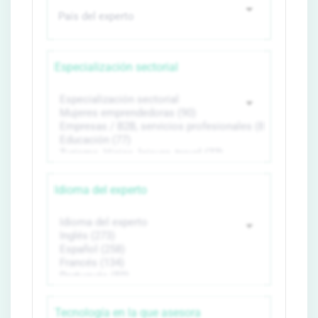
Especialización sectorial
Idioma del experto
Tecnología en la que asesora