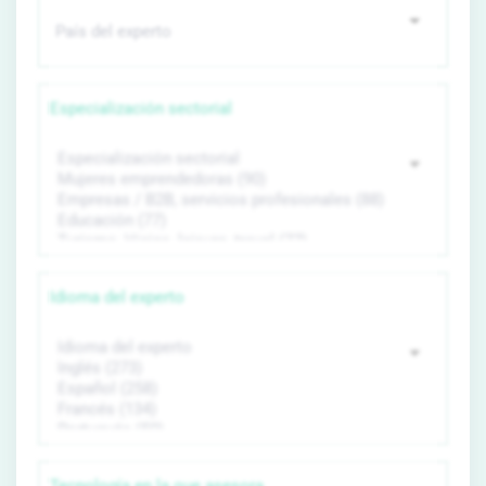
Especialización sectorial
Idioma del experto