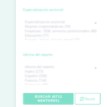
Especialización sectorial
Idioma del experto
BUSCAR (6711
Reset
MENTORES)