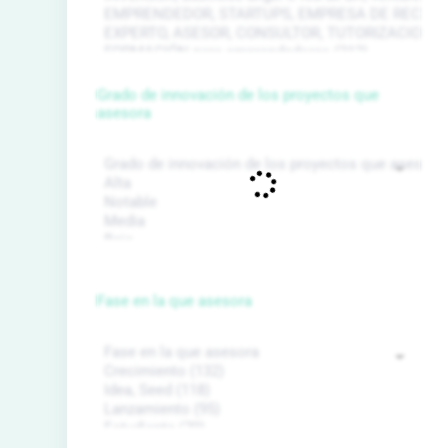
Grado de innovación de los proyectos que
asesora
Fase en la que asesora