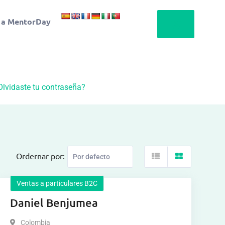
 a MentorDay
Olvidaste tu contraseña?
Ordernar por:
Ventas a particulares B2C
Daniel Benjumea
Colombia