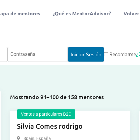
apa de mentores
¿Qué es MentorAdvisor?
Volver
¿
Recordarme
Mostrando 91–100 de 158 mentores
Ventas a particulares B2C
Silvia Comes rodrigo
Spain
,
España