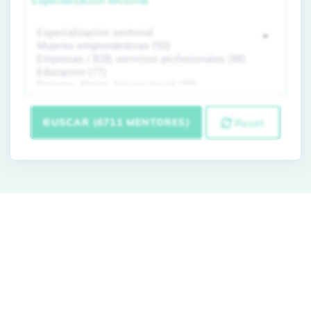
Especialización sectorial
BUSCAR (6711 MENTORES)
Reset