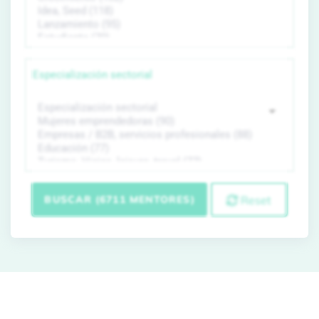
Especialización sectorial
BUSCAR (6711 MENTORES)
Reset