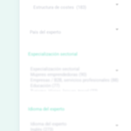
Especialización sectorial
Idioma del experto