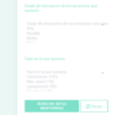
Grado de innovación de los proyectos que
asesora
Fase en la que asesora
BUSCAR (6711
Reset
MENTORES)