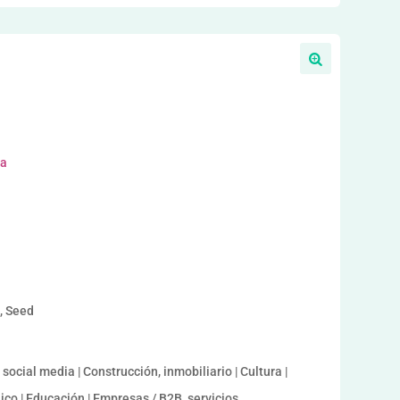
ra
a, Seed
ocial media | Construcción, inmobiliario | Cultura |
co | Educación | Empresas / B2B, servicios